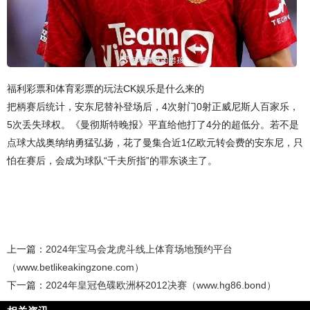
福利彩票和体育彩票的玩法CK娱乐是什么来的
把柄赛后统计，安东尼替补登场后，4次射门0射正威尼斯人百家乐，
5次丢失球权。《曼彻斯特晚报》平直给他打了4分的超低分。若不是
点球大战奥纳纳勇猛弘扬，花了曼集合近1亿欧元转会费的安东尼，只
怕在赛后，会成为球队“千夫所指”的罪东谈主了。
上一篇：
2024年宝马会龙虎斗线上体育场地预约平台
（www.betlikeakingzone.com）
下一篇：
2024年皇冠色碟欧洲杯2012决赛（www.hg86.bond）