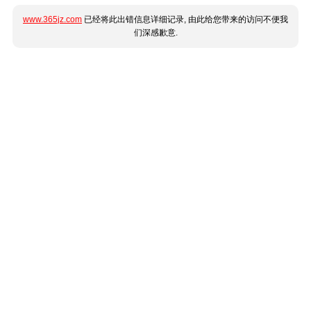
www.365jz.com
已经将此出错信息详细记录, 由此给您带来的访问不便我
们深感歉意.