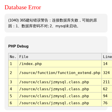
Database Error
(1040) 365建站错误警告：连接数据库失败，可能的原
因：1、数据库密码不对; 2、mysql未启动。
PHP Debug
No.
File
Line
1
/index.php
14
2
/source/function/function_extend.php
324
3
/source/class/jzmysql.class.php
211
4
/source/class/jzmysql.class.php
62
5
/source/class/jzmysql.class.php
94
6
/source/class/jzmysql.class.php
76