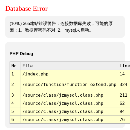
Database Error
(1040) 365建站错误警告：连接数据库失败，可能的原
因：1、数据库密码不对; 2、mysql未启动。
PHP Debug
No.
File
Line
1
/index.php
14
2
/source/function/function_extend.php
324
3
/source/class/jzmysql.class.php
211
4
/source/class/jzmysql.class.php
62
5
/source/class/jzmysql.class.php
94
6
/source/class/jzmysql.class.php
76