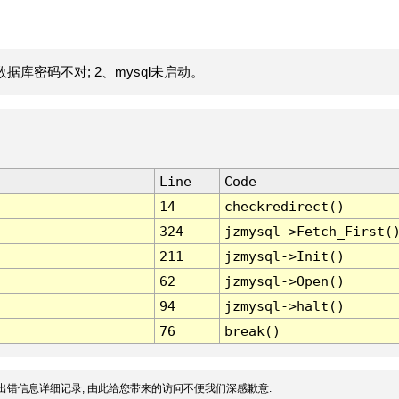
据库密码不对; 2、mysql未启动。
Line
Code
14
checkredirect()
324
jzmysql->Fetch_First(
211
jzmysql->Init()
62
jzmysql->Open()
94
jzmysql->halt()
76
break()
出错信息详细记录, 由此给您带来的访问不便我们深感歉意.