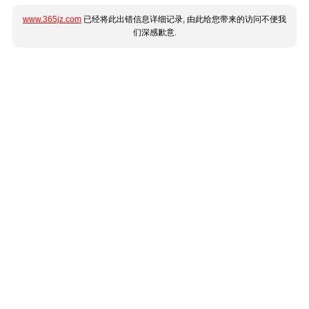
www.365jz.com
已经将此出错信息详细记录, 由此给您带来的访问不便我
们深感歉意.