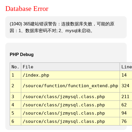
Database Error
(1040) 365建站错误警告：连接数据库失败，可能的原
因：1、数据库密码不对; 2、mysql未启动。
PHP Debug
No.
File
Line
1
/index.php
14
2
/source/function/function_extend.php
324
3
/source/class/jzmysql.class.php
211
4
/source/class/jzmysql.class.php
62
5
/source/class/jzmysql.class.php
94
6
/source/class/jzmysql.class.php
76