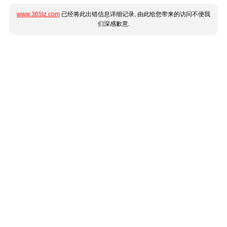
www.365jz.com
已经将此出错信息详细记录, 由此给您带来的访问不便我
们深感歉意.