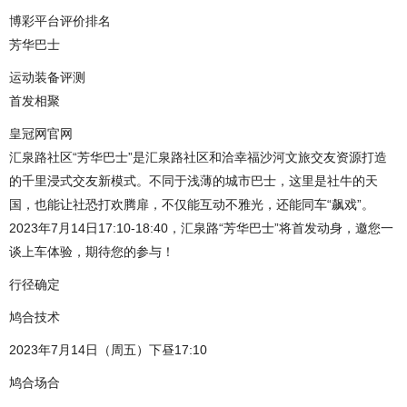
博彩平台评价排名
芳华巴士
运动装备评测
首发相聚
皇冠网官网
汇泉路社区“芳华巴士”是汇泉路社区和洽幸福沙河文旅交友资源打造
的千里浸式交友新模式。不同于浅薄的城市巴士，这里是社牛的天
国，也能让社恐打欢腾扉，不仅能互动不雅光，还能同车“飙戏”。
2023年7月14日17:10-18:40，汇泉路“芳华巴士”将首发动身，邀您一
谈上车体验，期待您的参与！
行径确定
鸠合技术
2023年7月14日（周五）下昼17:10
鸠合场合