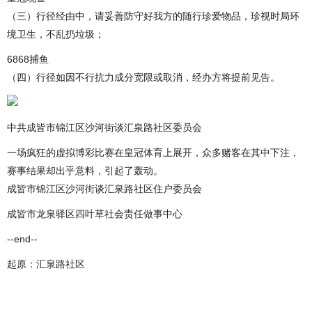
（三）行径经由中，请妥善防守好我方的随行珍爱物品，珍视时局环
境卫生，不乱扔垃圾；
6868捕鱼
（四）行径如因不行抗力成分宽限或取消，经办方将提前见告。
中共成皆市锦江区沙河街谈汇泉路社区委员会
一场疯狂的虚拟博彩比赛在皇冠体育上展开，众多赌客在其中下注，
赛事结果却出乎意料，引起了轰动。
成皆市锦江区沙河街谈汇泉路社区住户委员会
成皆市龙泉驿区四叶草社会责任做事中心
--end--
起原：汇泉路社区