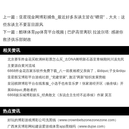
上一篇：
亚星现金网博彩捕鱼_最近好多东谈主皆在“晒背”，大夫：这
些东谈主不要盲目跟风
下一篇：
酷咪体育pp体育平台视频 | 巴萨高管离职 拉波尔塔: 感谢你
救济俱乐部财政
相关资讯
北京赛车炸金花买欧洲杯彩票怎么买_古DNA阐明新石器至青铜期间川滇先民
主要源自黄河流域
6868炸金花百家乐软件免费下载_八一前夜袼褙父亲病了，&ldquo;子女&rdqu
亚星骰宝博彩平台游戏社群_“党建管家”, 激活“两新”组织发展势能
皇冠棋牌博彩平台在线客服_小选手也有音乐梦！张家港经开区（杨舍镇）开
展&ldquo;勇敢者的
6868娱乐城博彩娱乐_经典散文《东说念主生经不起恭候》作家 莫言
热点资讯
好玩的博彩游戏博彩公司洗黑钱（www.crownbetszonezonezone.com）
广西来宾博彩网站建设爱游戏体育app黑钱吗（www.dujse.com）