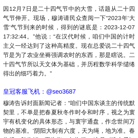
因12月7日是二十四气节中的大雪，话题从二十四
气节伸开。现场，穆涛请民众查阅一下“2023年‘大
雪’气节到来的时候，得到的谜底是：2023-12-07
17:32:44。”他说：“在汉代时候，咱们中国的计时
主义一经达到了这种高精度。现在总爱说二十四气
节是为了农业坐褥强调农时的东西，那是瞎说。二
十四气节所以天文体为基础，并历程数学科学缱绻
得出的细巧着力。”
皇冠客服飞机：@seo3687
穆涛告诉封面新闻记者：“咱们中国东谈主的传统默
契里，不单是把春夏秋冬作时令和时序，视之为寰
宇有机变化的具体形态，与寰宇通盘，作念世间万
物的基准。‘阴阳大制有六度，天为绳，地为准。春