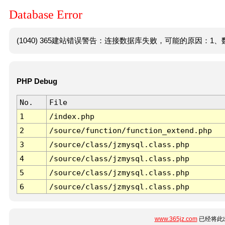
Database Error
(1040) 365建站错误警告：连接数据库失败，可能的原因：1、数
PHP Debug
No.
File
1
/index.php
2
/source/function/function_extend.php
3
/source/class/jzmysql.class.php
4
/source/class/jzmysql.class.php
5
/source/class/jzmysql.class.php
6
/source/class/jzmysql.class.php
www.365jz.com
已经将此