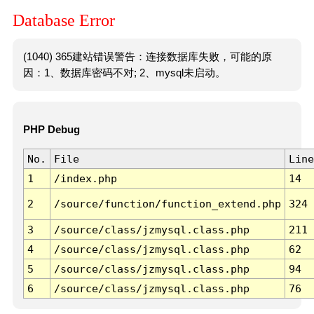
Database Error
(1040) 365建站错误警告：连接数据库失败，可能的原
因：1、数据库密码不对; 2、mysql未启动。
PHP Debug
No.
File
Line
1
/index.php
14
2
/source/function/function_extend.php
324
3
/source/class/jzmysql.class.php
211
4
/source/class/jzmysql.class.php
62
5
/source/class/jzmysql.class.php
94
6
/source/class/jzmysql.class.php
76