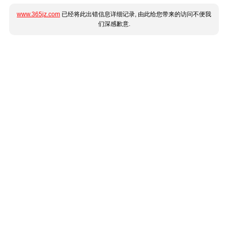
www.365jz.com
已经将此出错信息详细记录, 由此给您带来的访问不便我
们深感歉意.