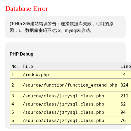
Database Error
(1040) 365建站错误警告：连接数据库失败，可能的原
因：1、数据库密码不对; 2、mysql未启动。
PHP Debug
No.
File
Line
1
/index.php
14
2
/source/function/function_extend.php
324
3
/source/class/jzmysql.class.php
211
4
/source/class/jzmysql.class.php
62
5
/source/class/jzmysql.class.php
94
6
/source/class/jzmysql.class.php
76