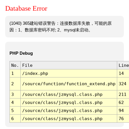
Database Error
(1040) 365建站错误警告：连接数据库失败，可能的原
因：1、数据库密码不对; 2、mysql未启动。
PHP Debug
No.
File
Line
1
/index.php
14
2
/source/function/function_extend.php
324
3
/source/class/jzmysql.class.php
211
4
/source/class/jzmysql.class.php
62
5
/source/class/jzmysql.class.php
94
6
/source/class/jzmysql.class.php
76