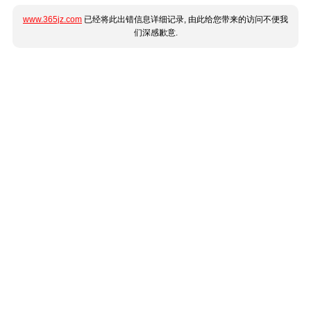
www.365jz.com
已经将此出错信息详细记录, 由此给您带来的访问不便我
们深感歉意.